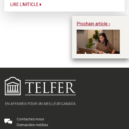
LIRE L'ARTICLE
Prochain article ›
Fé
mo
A
Contactez-nous
Demandes médias