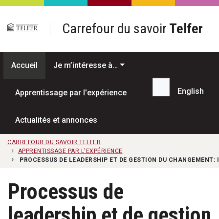
Passer au contenu principal
Carrefour du savoir
Telfer
Accueil
Je m’intéresse à…
English
Apprentissage par l'expérience
Recherche...
Actualités et annonces
CARREFOUR DU SAVOIR TELFER
APPRENTISSAGE PAR L'EXPÉRIENCE
PROCESSUS DE LEADERSHIP ET DE GESTION DU CHANGEMENT:
Processus de
leadership et de gestion