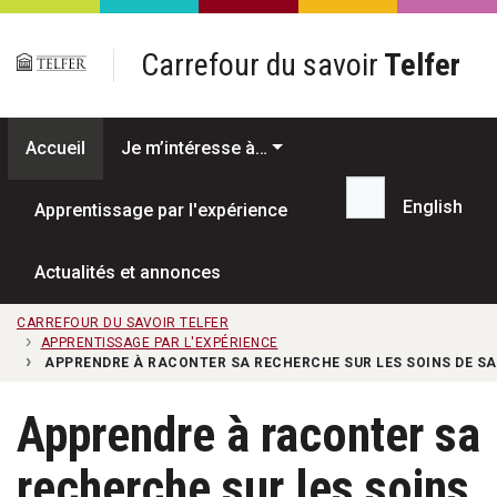
Passer au contenu principal
Carrefour du savoir
Telfer
Accueil
Je m’intéresse à…
English
Apprentissage par l'expérience
Recherche...
Actualités et annonces
CARREFOUR DU SAVOIR TELFER
APPRENTISSAGE PAR L'EXPÉRIENCE
APPRENDRE À RACONTER SA RECHERCHE SUR LES SOINS DE S
Apprendre à raconter sa
recherche sur les soins