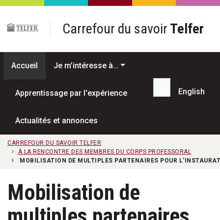
Passer au contenu principal
Carrefour du savoir
Telfer
Accueil
Je m’intéresse à…
English
Apprentissage par l'expérience
Recherche...
Actualités et annonces
CARREFOUR DU SAVOIR TELFER
À LA RENCONTRE DES MEMBRES DU CORPS PROFESSORAL
MOBILISATION DE MULTIPLES PARTENAIRES POUR L’INSTAURA
Mobilisation de
multiples partenaires