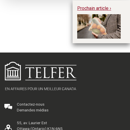
Prochain article ›
C
re
Re
pr
Contactez-nous
Demandes médias
55, av. Laurier Est
Ottawa (Ontario) K1N 6N5