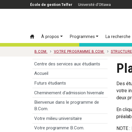
Passer au contenu principal
École de gestion Telfer
Université d'Ottawa
À propos
Programmes
La recherche
B.COM.
VOTRE PROGRAMME B.COM.
STRUCTURE
Pla
Centre des services aux étudiants
Accueil
Futurs étudiants
Des étu
votre i
Cheminement d’admission hivernale
deux pr
Bienvenue dans le programme de
B.Com.
En cliq
préalab
Votre milieu universitaire
Votre programme B.Com.
NOTE : 