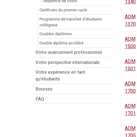
Séquence de cours
1340
Certificats du premier cycle
ADM
Programme de transfert d’étudiants
1370
collégiaux
Doubles diplômes
ADM
Double diplôme accéléré
1500
Votre avancement professionnel
ADM
Votre perspective internationale
1501
Votre expérience en tant
qu'étudiants
ADM
Bourses
1700
FAQ
ADM
1701
ADM
1705