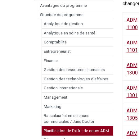
changem
Avantages du programme
Structure du programme
ADM
Analytique de gestion
1100
Analytique en soins de santé
ADM
Comptabilité
1101
Entrepreneuriat
Finance
ADM
Gestion des ressources humaines
1300
Gestion des technologies d’affaires
ADM
Gestion internationale
1301
Management
Marketing
ADM
Baccalauréat en sciences
1305
commerciales / Juris Doctor
Planification de l’offre de cours ADM
ADM