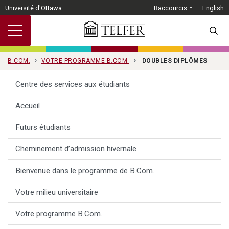
Passer au contenu principal
Université d'Ottawa
Raccourcis
English
SEARC
B.COM.
VOTRE PROGRAMME B.COM.
DOUBLES DIPLÔMES
Centre des services aux étudiants
Accueil
Futurs étudiants
Cheminement d’admission hivernale
Bienvenue dans le programme de B.Com.
Votre milieu universitaire
Votre programme B.Com.