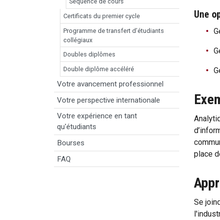
Séquence de cours
Une op
Certificats du premier cycle
G
Programme de transfert d’étudiants
collégiaux
G
Doubles diplômes
Double diplôme accéléré
G
Votre avancement professionnel
Exem
Votre perspective internationale
Votre expérience en tant
Analyti
qu'étudiants
d’infor
communi
Bourses
place d
FAQ
Appr
Se join
l'indus