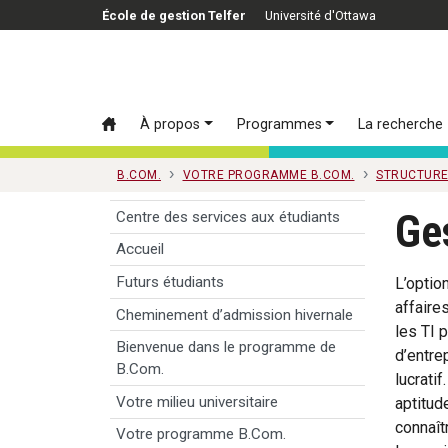
Passer au contenu principal
École de gestion Telfer
Université d'Ottawa
À propos
Programmes
La recherche
B.COM.
VOTRE PROGRAMME B.COM.
STRUCTURE
Ges
Centre des services aux étudiants
Accueil
Futurs étudiants
L’optio
affaire
Cheminement d’admission hivernale
les TI 
Bienvenue dans le programme de
d’entre
B.Com.
lucrati
Votre milieu universitaire
aptitud
connaît
Votre programme B.Com.