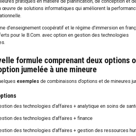
lleures pratiques en matière de planification, de conception et d
 œuvre de solutions informatiques qui améliorent la performan
ationnelle.
me d’enseignement coopératif et le régime d'immersion en franç
ferts pour le B.Com. avec option en gestion des technologies
res.
elle formule comprenant deux options 
option jumelée à une mineure
quelques
exemples
de combinaisons d’options et de mineures ju
options
estion des technologies d’affaires + analytique en soins de san
estion des technologies d’affaires + finance
estion des technologies d’affaires + gestion des ressources h