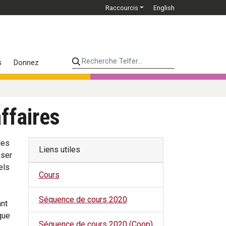
Raccourcis
English
Recherche Telfer...
s
Donnez
ffaires
les
Liens utiles
iser
els
Cours
Séquence de cours 2020
ant
que
Séquence de cours 2020 (Coop)