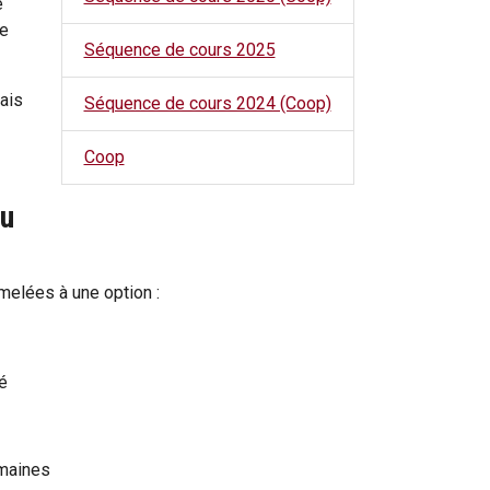
e
ce
Séquence de cours 2025
ais
Séquence de cours 2024 (Coop)
Coop
ou
melées à une option :
té
umaines