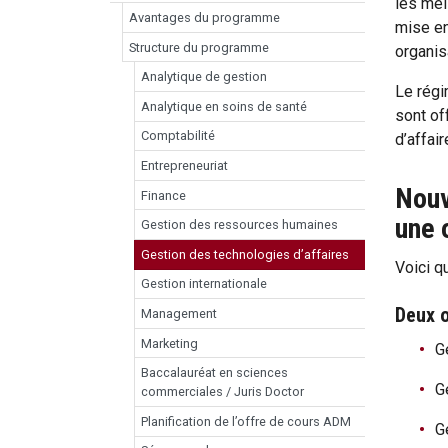
les mei
Avantages du programme
mise en
Structure du programme
organis
Analytique de gestion
Le régi
Analytique en soins de santé
sont of
Comptabilité
d’affai
Entrepreneuriat
Nouv
Finance
une 
Gestion des ressources humaines
Gestion des technologies d’affaires
Voici 
Gestion internationale
Deux 
Management
Marketing
G
Baccalauréat en sciences
G
commerciales / Juris Doctor
Planification de l’offre de cours ADM
G