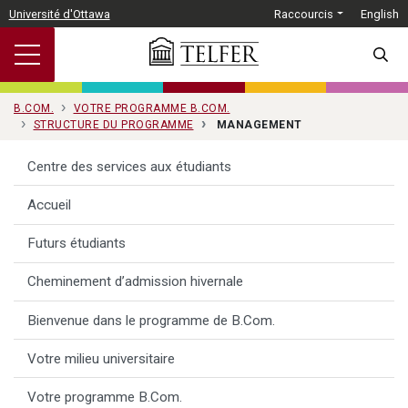
Passer au contenu principal
Université d'Ottawa
Raccourcis
English
SEARC
B.COM.
VOTRE PROGRAMME B.COM.
STRUCTURE DU PROGRAMME
MANAGEMENT
Centre des services aux étudiants
Accueil
Futurs étudiants
Cheminement d’admission hivernale
Bienvenue dans le programme de B.Com.
Votre milieu universitaire
Votre programme B.Com.