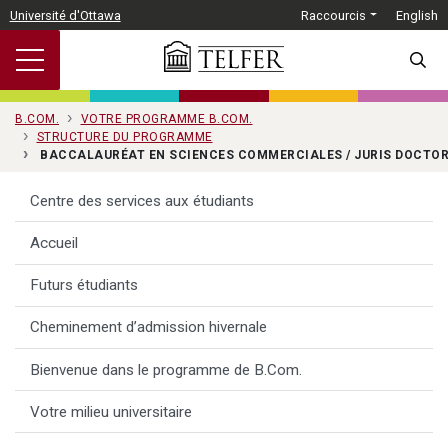
Passer au contenu principal
Université d'Ottawa
Raccourcis
English
SEARC
B.COM.
VOTRE PROGRAMME B.COM.
STRUCTURE DU PROGRAMME
BACCALAURÉAT EN SCIENCES COMMERCIALES / JURIS DOCTO
Centre des services aux étudiants
Accueil
Futurs étudiants
Cheminement d’admission hivernale
Bienvenue dans le programme de B.Com.
Votre milieu universitaire