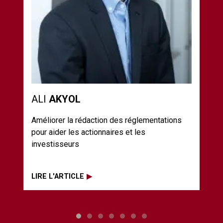
ALI
AKYOL
AH
Améliorer la rédaction des réglementations
Infl
pour aider les actionnaires et les
soci
investisseurs
et l
des 
LIRE L'ARTICLE
LIRE