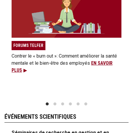
FORUMS TELFER
FORU
Contrer le « burn out »: Comment améliorer la santé
Résis
mentale et le bien-être des employés
EN SAVOIR
entre
PLUS
PLUS
ÉVÉNEMENTS SCIENTIFIQUES
Séminaires de recherche en gestion et en