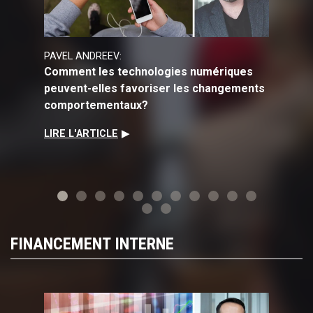
PAVEL ANDREEV:
SILVIA B
Comment les technologies numériques
Aménage
peuvent-elles favoriser les changements
d’échang
comportementaux?
gestion
handica
LIRE L'ARTICLE
LIRE L'A
FINANCEMENT INTERNE