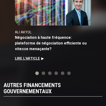
ALI AKYOL:
MURIEL 
Négociation à haute fréquence:
Accessib
plateforme de négociation efficiente ou
process
vitesse menaçante?
technolo
LIRE L'ARTICLE
LIRE L'A
AUTRES FINANCEMENTS
GOUVERNEMENTAUX