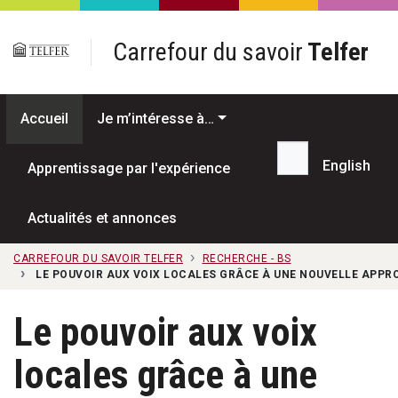
Passer au contenu principal
Carrefour du savoir
Telfer
Accueil
Je m’intéresse à…
English
Apprentissage par l'expérience
Recherche...
Actualités et annonces
CARREFOUR DU SAVOIR TELFER
RECHERCHE - BS
LE POUVOIR AUX VOIX LOCALES GRÂCE À UNE NOUVELLE APP
Le pouvoir aux voix
locales grâce à une