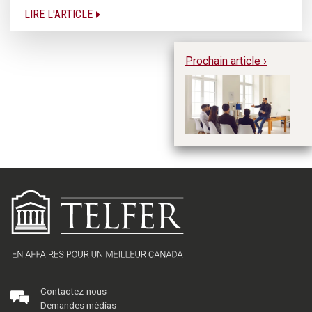
LIRE L'ARTICLE
Prochain article ›
Cu
ét
d’
Contactez-nous
Demandes médias