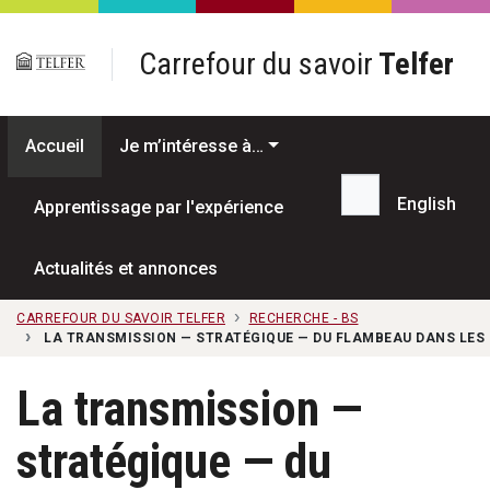
Passer au contenu principal
Carrefour du savoir
Telfer
Accueil
Je m’intéresse à…
English
Apprentissage par l'expérience
Recherche...
Actualités et annonces
CARREFOUR DU SAVOIR TELFER
RECHERCHE - BS
LA TRANSMISSION — STRATÉGIQUE — DU FLAMBEAU DANS LES 
La transmission —
stratégique — du