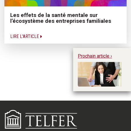
Les effets de la santé mentale sur
l’écosystème des entreprises familiales
LIRE L'ARTICLE
Prochain article ›
#M
tr
or
au