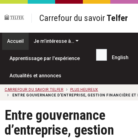
Passer au contenu principal
Carrefour du savoir
Telfer
Accueil
Je m’intéresse à…
English
Apprentissage par l'expérience
Recherche...
Actualités et annonces
CARREFOUR DU SAVOIR TELFER
PLUS HEUREUX
ENTRE GOUVERNANCE D’ENTREPRISE, GESTION FINANCIÈRE ET 
Entre gouvernance
d’entreprise, gestion