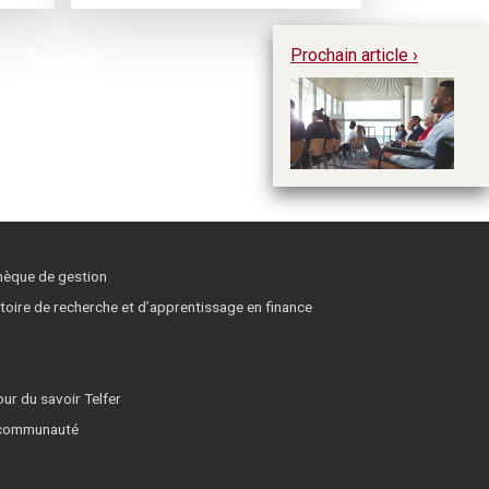
Prochain article ›
Le
ta
tr
h
thèque de gestion
toire de recherche et d’apprentissage en finance
ur du savoir Telfer
 communauté