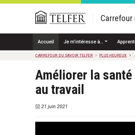
Passer au contenu principal
Carrefour 
Accueil
Je m’intéresse à…
Apprent
CARREFOUR DU SAVOIR TELFER
PLUS HEUREUX
Améliorer la santé 
au travail
21 juin 2021