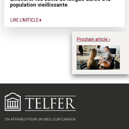
population vieillissante
LIRE L'ARTICLE
Prochain article ›
Ba
tr