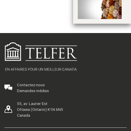
po
p
Contactez-nous
Demandes médias
55, av. Laurier Est
Ottawa (Ontario) K1N 6N5
Canada