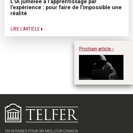
L’IA jumelée à l’apprentissage par
l’expérience : pour faire de l’impossible une
réalité
LIRE L'ARTICLE
Prochain article ›
La
dé