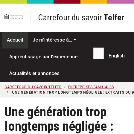
Passer au contenu principal
Carrefour du savoir
Telfer
Accueil
Je m’intéresse à…
English
Apprentissage par l'expérience
Recherche...
Actualités et annonces
CARREFOUR DU SAVOIR TELFER
ENTREPRISES FAMILIALES
UNE GÉNÉRATION TROP LONGTEMPS NÉGLIGÉE : EXTRAITS DU BA
Une génération trop
longtemps négligée :