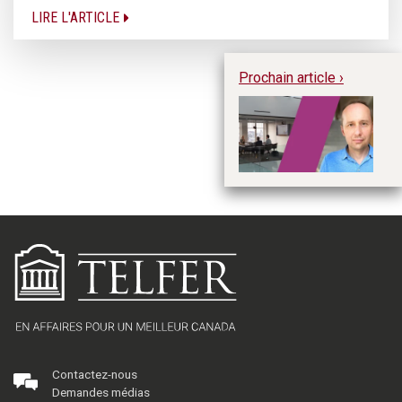
LIRE L'ARTICLE
Prochain article ›
« 
ma
fa
m
Contactez-nous
Demandes médias