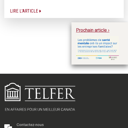
LIRE L'ARTICLE
Prochain article ›
Un
in
ré
sa
en
Contactez-nous