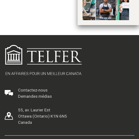
ca
PM
f
Contactez-nous
Demandes médias
55, av. Laurier Est
Ottawa (Ontario) K1N 6N5
Canada