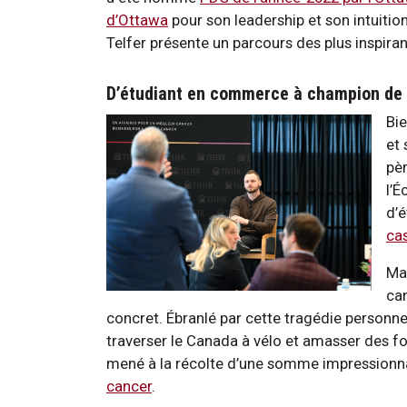
d’Ottawa
pour son leadership et son intuitio
Telfer présente un parcours des plus inspiran
D’étudiant en commerce à champion de 
Bie
et 
pèr
l’É
d’
ca
Ma
can
concret. Ébranlé par cette tragédie personne
traverser le Canada à vélo et amasser des fo
mené à la récolte d’une somme impressionn
cancer
.