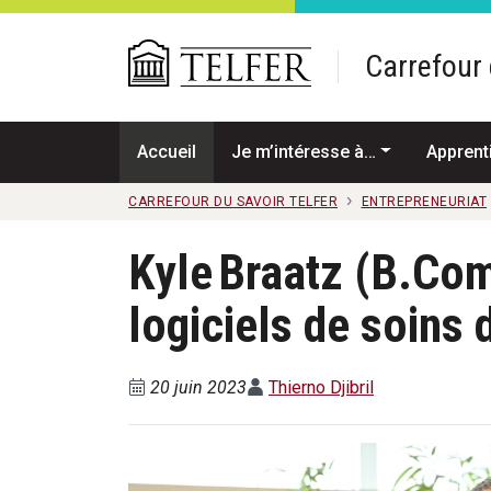
Passer au contenu principal
Carrefour 
Accueil
Je m’intéresse à…
Apprent
CARREFOUR DU SAVOIR TELFER
ENTREPRENEURIAT
Kyle Braatz (B.Com
logiciels de soins 
20 juin 2023
Thierno Djibril