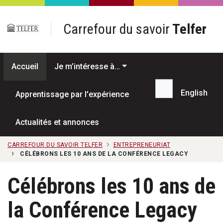
Passer au contenu principal
Carrefour du savoir
Telfer
Accueil
Je m’intéresse à…
English
Apprentissage par l'expérience
Recherche...
Actualités et annonces
CARREFOUR DU SAVOIR TELFER
ENTREPRENEURIAT
CÉLÉBRONS LES 10 ANS DE LA CONFÉRENCE LEGACY
Célébrons les 10 ans de
la Conférence Legacy