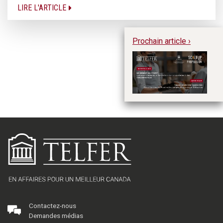
LIRE L'ARTICLE
Prochain article ›
En
s’
c
c
Contactez-nous
Demandes médias