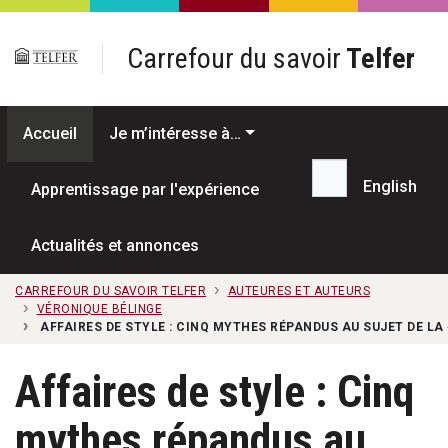
Passer au contenu principal
Carrefour du savoir
Telfer
Accueil
Je m’intéresse à…
English
Apprentissage par l'expérience
Recherche...
Actualités et annonces
CARREFOUR DU SAVOIR TELFER
AUTEURES ET AUTEURS
VÉRONIQUE BÉLINGE
AFFAIRES DE STYLE : CINQ MYTHES RÉPANDUS AU SUJET DE LA
Affaires de style : Cinq
mythes répandus au