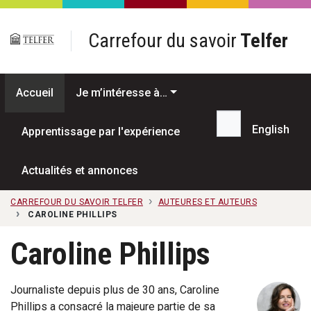
Passer au contenu principal
Carrefour du savoir
Telfer
Accueil
Je m’intéresse à…
English
Apprentissage par l'expérience
Recherche...
Actualités et annonces
CARREFOUR DU SAVOIR TELFER
AUTEURES ET AUTEURS
CAROLINE PHILLIPS
Caroline Phillips
Journaliste depuis plus de 30 ans, Caroline
Phillips a consacré la majeure partie de sa