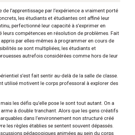
 de l’apprentissage par l’expérience a vraiment porté
oncrets, les étudiants et étudiantes ont affiné leur
ntinu, perfectionné leur capacité à s’exprimer en
uisé leurs compétences en résolution de problèmes. Fait
 appris par elles-mêmes à programmer en cours de
bilités se sont multipliées; les étudiants et
 prouesses autrefois considérées comme hors de leur
rientiel s’est fait sentir au-delà de la salle de classe.
t utilisé motivent le corps professoral à explorer des
mais les défis qu’elle pose le sont tout autant. On a
e arme à double tranchant. Alors que les gens créatifs
marquables dans l’environnement non structuré créé
vre les règles établies se sentent souvent dépassés.
iscussions pédagogiques animées au sein du corps