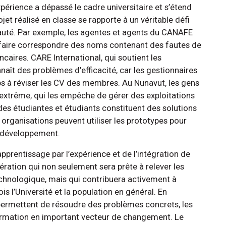
xpérience a dépassé le cadre universitaire et s’étend
t réalisé en classe se rapporte à un véritable défi
uté. Par exemple, les agentes et agents du CANAFE
e faire correspondre des noms contenant des fautes de
caires. CARE International, qui soutient les
nnaît des problèmes d’efficacité, car les gestionnaires
mps à réviser les CV des membres. Au Nunavut, les gens
d extrême, qui les empêche de gérer des exploitations
 des étudiantes et étudiants constituent des solutions
s organisations peuvent utiliser les prototypes pour
e développement.
apprentissage par l’expérience et de l’intégration de
ération qui non seulement sera prête à relever les
echnologique, mais qui contribuera activement à
is l’Université et la population en général. En
permettent de résoudre des problèmes concrets, les
formation en important vecteur de changement. Le