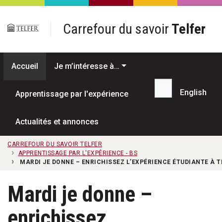
Passer au contenu principal
Carrefour du savoir
Telfer
Accueil
Je m’intéresse à…
English
Apprentissage par l'expérience
Recherche...
Actualités et annonces
CARREFOUR DU SAVOIR TELFER
APPRENTISSAGE PAR L'EXPÉRIENCE - BS
MARDI JE DONNE – ENRICHISSEZ L’EXPÉRIENCE ÉTUDIANTE À T
Mardi je donne –
enrichissez