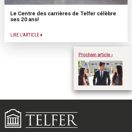
Le Centre des carrières de Telfer célèbre
ses 20 ans!
LIRE L'ARTICLE
Prochain article ›
Se
po
M