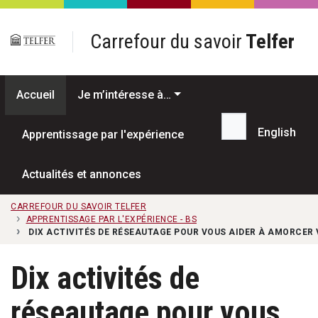
Passer au contenu principal
Carrefour du savoir
Telfer
Accueil
Je m’intéresse à…
English
Apprentissage par l'expérience
Recherche...
Actualités et annonces
CARREFOUR DU SAVOIR TELFER
APPRENTISSAGE PAR L'EXPÉRIENCE - BS
DIX ACTIVITÉS DE RÉSEAUTAGE POUR VOUS AIDER À AMORCER
Dix activités de
réseautage pour vous