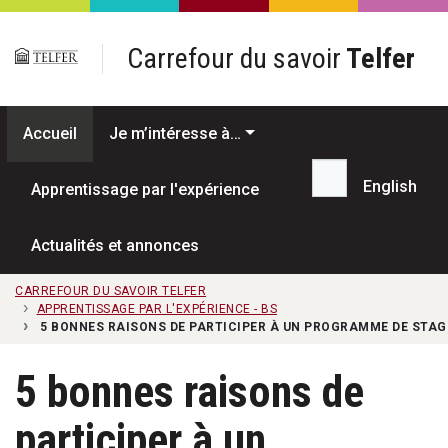
Passer au contenu principal
Carrefour du savoir
Telfer
Accueil
Je m’intéresse à…
English
Apprentissage par l'expérience
Recherche...
Actualités et annonces
CARREFOUR DU SAVOIR TELFER
APPRENTISSAGE PAR L'EXPÉRIENCE - BS
5 BONNES RAISONS DE PARTICIPER À UN PROGRAMME DE STAG
5 bonnes raisons de
participer à un