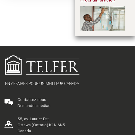
As
af
d’
Contactez-nous
Demandes médias
55, av. Laurier Est
Ottawa (Ontario) K1N 6N5
Canada