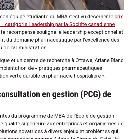
e son équipe étudiante du MBA s’est vu décerner le
prix
e – catégorie Leadership par la Société canadienne
tte récompense souligne le leadership exceptionnel et
ent du domaine pharmaceutique par l’excellence des
u de l’administration.
ique et un centre de recherche à Ottawa, Ariane Blanc
implantation de « pratiques pharmaceutiques
tion verte durable en pharmacie hospitalière ».
 consultation en gestion (PCG) de
diantes du programme de MBA de l’École de gestion
de qualité supérieure aux entreprises et organismes de
olutions novatrices à divers enjeux et problèmes qui
 Des entreprises comme Adobe, le Cirque du Soleil, la