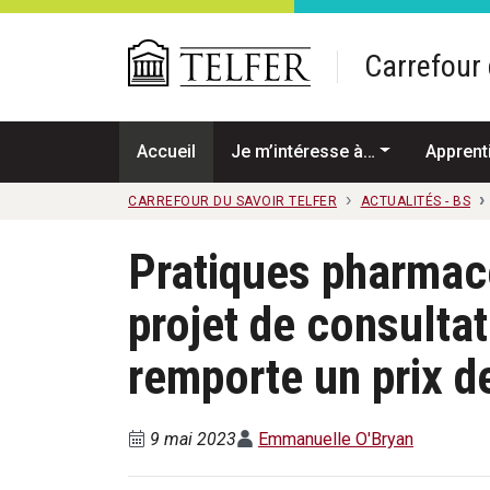
Passer au contenu principal
Carrefour 
Accueil
Je m’intéresse à…
Apprent
CARREFOUR DU SAVOIR TELFER
ACTUALITÉS - BS
Pratiques pharmace
projet de consulta
remporte un prix d
9 mai 2023
Emmanuelle O'Bryan