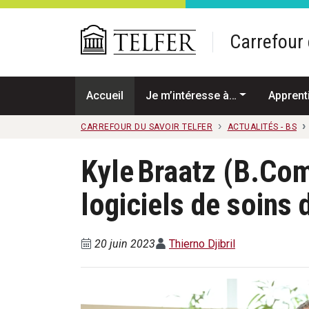
Passer au contenu principal
Carrefour 
Accueil
Je m’intéresse à…
Apprent
CARREFOUR DU SAVOIR TELFER
ACTUALITÉS - BS
Kyle Braatz (B.Com
logiciels de soins 
20 juin 2023
Thierno Djibril