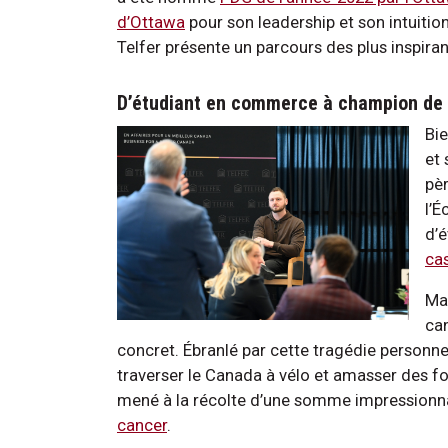
d’Ottawa
pour son leadership et son intuitio
Telfer présente un parcours des plus inspiran
D’étudiant en commerce à champion de 
Bie
et 
pèr
l’É
d’
ca
Ma
can
concret. Ébranlé par cette tragédie personne
traverser le Canada à vélo et amasser des fo
mené à la récolte d’une somme impressionn
cancer
.