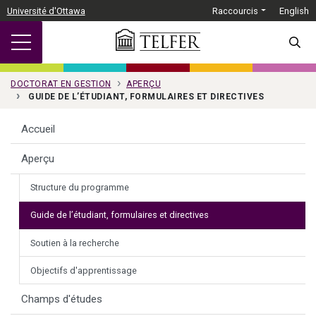
Passer au contenu principal
Université d'Ottawa
Raccourcis
English
SEARC
DOCTORAT EN GESTION
APERÇU
GUIDE DE L’ÉTUDIANT, FORMULAIRES ET DIRECTIVES
Accueil
Aperçu
Structure du programme
Guide de l’étudiant, formulaires et directives
Soutien à la recherche
Objectifs d'apprentissage
Champs d'études