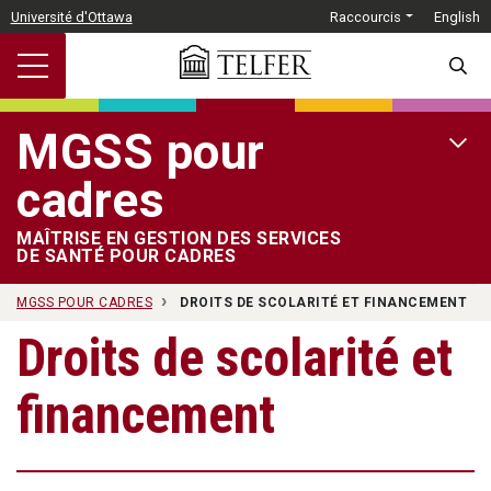
Passer au contenu principal
Université d'Ottawa
Raccourcis
English
SEARC
MGSS pour
OPEN 
cadres
MAÎTRISE EN GESTION DES SERVICES
DE SANTÉ POUR CADRES
MGSS POUR CADRES
DROITS DE SCOLARITÉ ET FINANCEMENT
Droits de scolarité et
financement