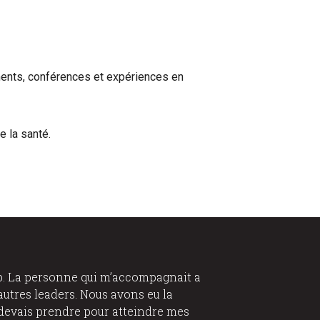
ements, conférences et expériences en
 la santé.
ip. La personne qui m’accompagnait a
’autres leaders. Nous avons eu la
devais prendre pour atteindre mes