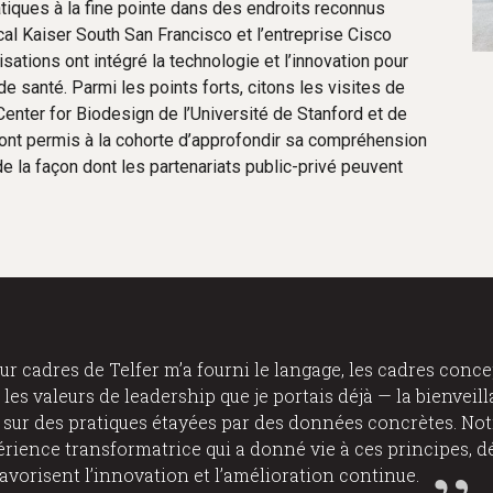
tiques à la fine pointe dans des endroits reconnus
al Kaiser South San Francisco et l’entreprise Cisco
tions ont intégré la technologie et l’innovation pour
 de santé. Parmi les points forts, citons les visites de
Center for Biodesign de l’Université de Stanford et de
s ont permis à la cohorte d’approfondir sa compréhension
e la façon dont les partenariats public-privé peuvent
r cadres de Telfer m’a fourni le langage, les cadres conce
les valeurs de leadership que je portais déjà — la bienveilla
 sur des pratiques étayées par des données concrètes. Notr
érience transformatrice qui a donné vie à ces principes,
favorisent l’innovation et l’amélioration continue.