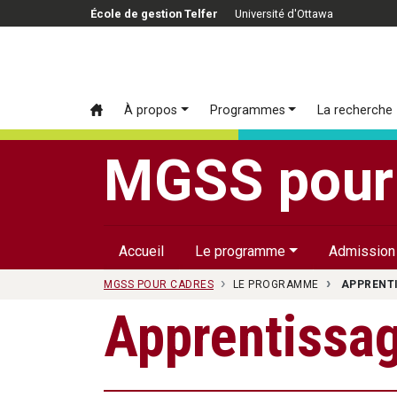
Passer au contenu principal
École de gestion Telfer
Université d'Ottawa
À propos
Programmes
La recherche
MGSS pour
Accueil
Le programme
Admission
MGSS POUR CADRES
LE PROGRAMME
APPRENTI
Apprentissag