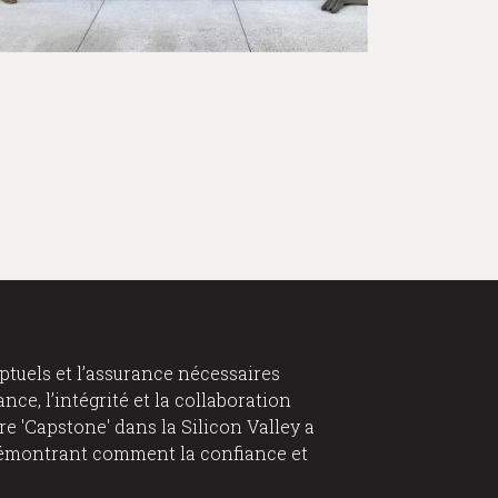
ptuels et l’assurance nécessaires
nce, l’intégrité et la collaboration
e 'Capstone' dans la Silicon Valley a
 démontrant comment la confiance et