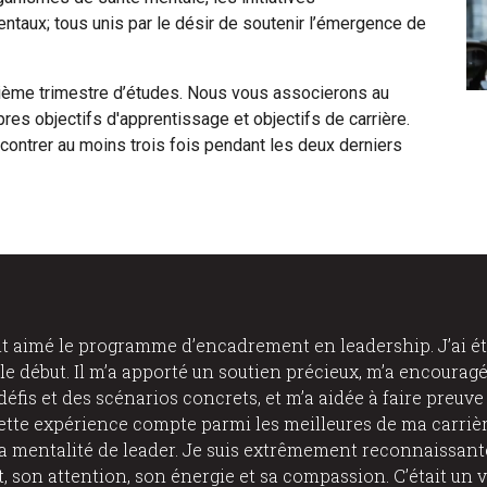
aux; tous unis par le désir de soutenir l’émergence de
uième trimestre d’études. Nous vous associerons au
es objectifs d'apprentissage et objectifs de carrière.
ontrer au moins trois fois pendant les deux derniers
nt aimé le programme d’encadrement en leadership. J’ai éta
e début. Il m’a apporté un soutien précieux, m’a encouragé
défis et des scénarios concrets, et m’a aidée à faire preuve
Cette expérience compte parmi les meilleures de ma carrièr
 mentalité de leader. Je suis extrêmement reconnaissan
 son attention, son énergie et sa compassion. C’était un v