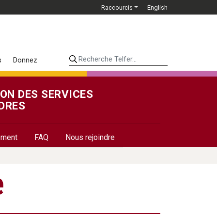
Raccourcis
English
Recherche Telfer...
s
Donnez
ION DES SERVICES
DRES
cement
FAQ
Nous rejoindre
e