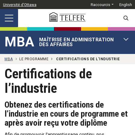
Passer au contenu principal
Université d'Ottawa
Raccourcis
English
SEARC
MBA
MAÎTRISE EN ADMINISTRATION
OPEN 
DES AFFAIRES
MBA
LE PROGRAMME
CERTIFICATIONS DE L’INDUSTRIE
Certifications de
l’industrie
Obtenez des certifications de
l’industrie en cours de programme et
après avoir reçu votre diplôme
Afin de promouvoir l'apprentissage continu, nos