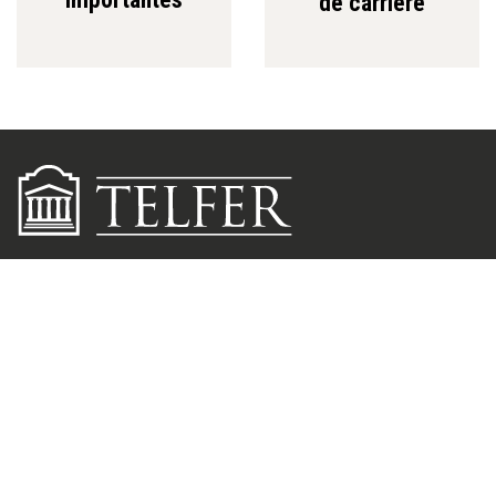
de carrière
Contactez-nous
Demandes médias
55, av. Laurier Est
Ottawa (Ontario) K1N 6N5
Canada