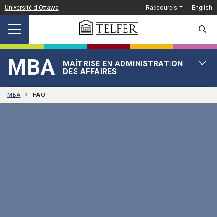
Passer au contenu principal
Université d'Ottawa
Raccourcis
English
SEARC
MBA
MAÎTRISE EN ADMINISTRATION
OPEN 
DES AFFAIRES
MBA
FAQ