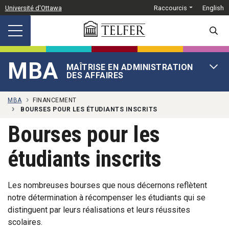
Passer au contenu principal
Université d'Ottawa
Raccourcis
English
SEARC
MBA
MAÎTRISE EN ADMINISTRATION
OPEN 
DES AFFAIRES
MBA
FINANCEMENT
BOURSES POUR LES ÉTUDIANTS INSCRITS
Bourses pour les
étudiants inscrits
Les nombreuses bourses que nous décernons reflètent
notre détermination à récompenser les étudiants qui se
distinguent par leurs réalisations et leurs réussites
scolaires.