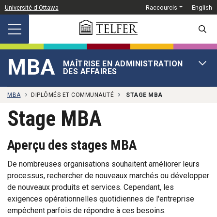
Passer au contenu principal
Université d'Ottawa
Raccourcis
English
SEARC
MBA
MAÎTRISE EN ADMINISTRATION
OPEN 
DES AFFAIRES
MBA
DIPLÔMÉS ET COMMUNAUTÉ
STAGE MBA
Stage MBA
Aperçu des stages MBA
De nombreuses organisations souhaitent améliorer leurs
processus, rechercher de nouveaux marchés ou développer
de nouveaux produits et services. Cependant, les
exigences opérationnelles quotidiennes de l'entreprise
empêchent parfois de répondre à ces besoins.