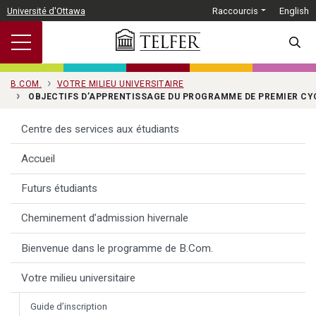
Passer au contenu principal
Université d'Ottawa
Raccourcis
English
SEARC
B.COM.
VOTRE MILIEU UNIVERSITAIRE
OBJECTIFS D’APPRENTISSAGE DU PROGRAMME DE PREMIER CY
Centre des services aux étudiants
Accueil
Futurs étudiants
Cheminement d’admission hivernale
Bienvenue dans le programme de B.Com.
Votre milieu universitaire
Guide d’inscription