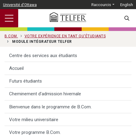
Passer au contenu principal
Université d'Ottawa
Raccourcis
English
SEARC
B.COM.
VOTRE EXPÉRIENCE EN TANT QU'ÉTUDIANTS
MODULE INTÉGRATEUR TELFER
Centre des services aux étudiants
Accueil
Futurs étudiants
Cheminement d’admission hivernale
Bienvenue dans le programme de B.Com.
Votre milieu universitaire
Votre programme B.Com.