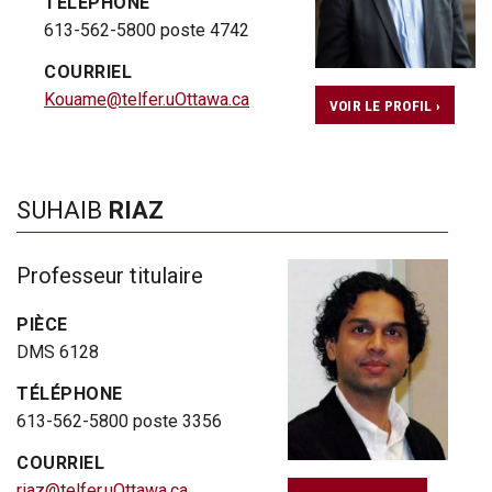
TÉLÉPHONE
613-562-5800 poste 4742
COURRIEL
Kouame@telfer.uOttawa.ca
VOIR LE PROFIL ›
SUHAIB
RIAZ
Professeur titulaire
PIÈCE
DMS 6128
TÉLÉPHONE
613-562-5800 poste 3356
COURRIEL
riaz@telfer.uOttawa.ca