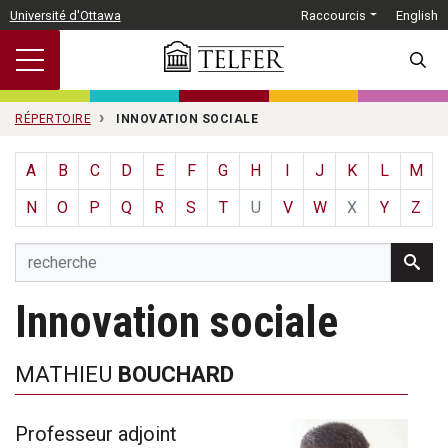
Passer au contenu principal
Université d'Ottawa
Raccourcis
English
SEARC
RÉPERTOIRE
INNOVATION SOCIALE
A
B
C
D
E
F
G
H
I
J
K
L
M
N
O
P
Q
R
S
T
U
V
W
X
Y
Z
Innovation sociale
MATHIEU
BOUCHARD
Professeur adjoint