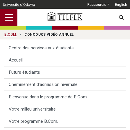
Passer au contenu principal
Université d'Ottawa
Raccourcis
English
SEARC
B.COM.
CONCOURS VIDÉO ANNUEL
Centre des services aux étudiants
Accueil
Futurs étudiants
Cheminement d’admission hivernale
Bienvenue dans le programme de B.Com.
Votre milieu universitaire
Votre programme B.Com.