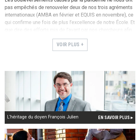
pas empêchés de renouveler deux de nos trois agréments
internationaux (AMBA en février et EQUIS en novembre), ce
qui confirme une fois de plus l’excellence de notre École. Et
que dire des efforts mis de l’avant par nos chercheurs afin
de soutenir les entreprises, les organisations et les
VOIR PLUS +
travailleurs du système de la santé. L’École de gestion
Telfer a une fois de plus démontré son savoir-faire en
intégrant sa recherche, son enseignement et ses liens
étroits avec la pratique afin d’avoir un impact positif et
durable sur notre communauté et sur la société au sens
large. La communauté a toujours été une source
d’inspiration pour l’École, et de plus en plus, elle se tourne
vers l’École et le leadership audacieux de ses professeurs,
ses étudiants et ses diplômés pour obtenir des solutions
innovantes aux défis auxquels elle fait face.
L'héritage du doyen François Julien
EN SAVOIR PLUS ▸
En tant que doyen, mon rôle a toujours été de faciliter la
réalisation de la vision et des ambitions de l'école. Le
travail accompli s’est inséré dans nos valeurs les plus