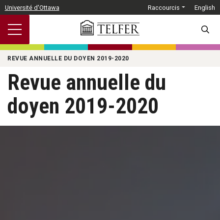
Passer au contenu principal
Université d'Ottawa
Raccourcis
English
SEARC
REVUE ANNUELLE DU DOYEN 2019-2020
Revue annuelle du
doyen 2019-2020