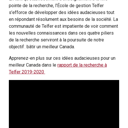
attiré des membres du personnel administratif talentueux
pointe de la recherche, l’École de gestion Telfer
et dévoués qui contribuent à la richesse et à la qualité de
s’efforce de développer des idées audacieuses tout
l’expérience de nos étudiants et de nos professeurs. De
en répondant résolument aux besoins de la société. La
plus, nous continuons d’attirer des étudiants de haut calibre
communauté de Telfer est impatiente de voir comment
de partout au monde qui se démarquent, tant pendant leurs
les nouvelles connaissances dans ces quatre piliers
études qu’après l’obtention de leur diplôme, par leur
de la recherche serviront à la poursuite de notre
leadership audacieux et leur impact positif. Cet héritage
objectif : bâtir un meilleur Canada.
reste le plus important à mes yeux et ma plus grande
source de fierté. L’embauche stratégique de divers talents
Apprenez-en plus sur ces idées audacieuses pour un
contribue au succès de notre École aujourd’hui et pour les
meilleur Canada dans le
rapport de la recherche à
années à venir.
Telfer 2019-2020
Le renouveau auquel j’ai pu contribuer s’inspire du travail
accompli par mes prédécesseurs, et n’aurait pu être
possible sans le travail acharné et le dévouement des
membres de mes équipes de direction avec lesquels j’ai eu
beaucoup de plaisir à travailler. Alors que ma contribution
dans cette longue course à relais prend fin, je remercie
d’abord mon collègue Wojtek Michalowski pour son travail