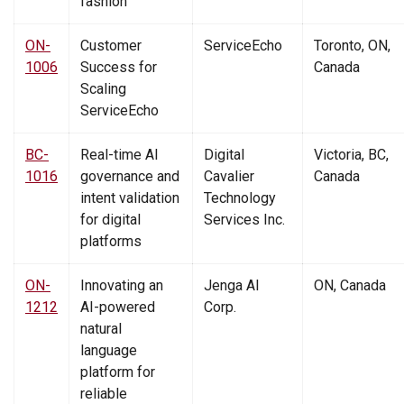
fashion
ON-
Customer
ServiceEcho
Toronto, ON,
1006
Success for
Canada
Scaling
ServiceEcho
BC-
Real-time AI
Digital
Victoria, BC,
1016
governance and
Cavalier
Canada
intent validation
Technology
for digital
Services Inc.
platforms
ON-
Innovating an
Jenga AI
ON, Canada
1212
AI-powered
Corp.
natural
language
platform for
reliable