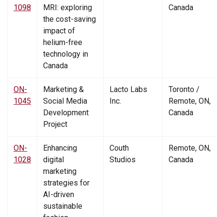
1098
MRI: exploring
Canada
the cost-saving
impact of
helium-free
technology in
Canada
ON-
Marketing &
Lacto Labs
Toronto /
1045
Social Media
Inc.
Remote, ON,
Development
Canada
Project
ON-
Enhancing
Couth
Remote, ON,
1028
digital
Studios
Canada
marketing
strategies for
AI-driven
sustainable