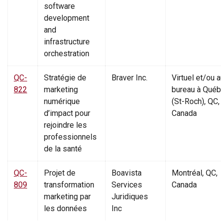
software
development
and
infrastructure
orchestration
QC-
Stratégie de
Braver Inc.
Virtuel et/ou 
822
marketing
bureau à Qué
numérique
(St-Roch), QC,
d’impact pour
Canada
rejoindre les
professionnels
de la santé
QC-
Projet de
Boavista
Montréal, QC,
809
transformation
Services
Canada
marketing par
Juridiques
les données
Inc