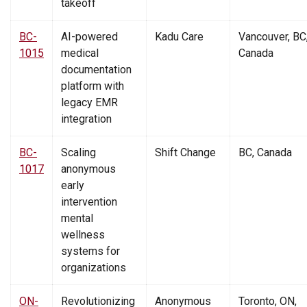
takeoff
BC-
AI-powered
Kadu Care
Vancouver, BC
1015
medical
Canada
documentation
platform with
legacy EMR
integration
BC-
Scaling
Shift Change
BC, Canada
1017
anonymous
early
intervention
mental
wellness
systems for
organizations
ON-
Revolutionizing
Anonymous
Toronto, ON,