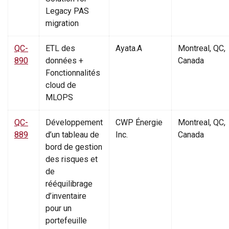
Legacy PAS
migration
QC-
ETL des
Ayata.A
Montreal, QC,
890
données +
Canada
Fonctionnalités
cloud de
MLOPS
QC-
Développement
CWP Énergie
Montreal, QC,
889
d’un tableau de
Inc.
Canada
bord de gestion
des risques et
de
rééquilibrage
d’inventaire
pour un
portefeuille