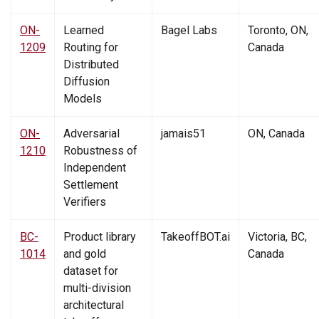
ON-
Learned
Bagel Labs
Toronto, ON,
1209
Routing for
Canada
Distributed
Diffusion
Models
ON-
Adversarial
jamais51
ON, Canada
1210
Robustness of
Independent
Settlement
Verifiers
BC-
Product library
TakeoffBOT.ai
Victoria, BC,
1014
and gold
Canada
dataset for
multi-division
architectural