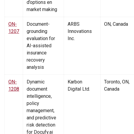
d’options en
market making
ON-
Document-
ARBS
ON, Canada
1207
grounding
Innovations
evaluation for
Inc.
AI-assisted
insurance
recovery
analysis
ON-
Dynamic
Karbon
Toronto, ON,
1208
document
Digital Ltd.
Canada
intelligence,
policy
management,
and predictive
risk detection
for Docufy.ai