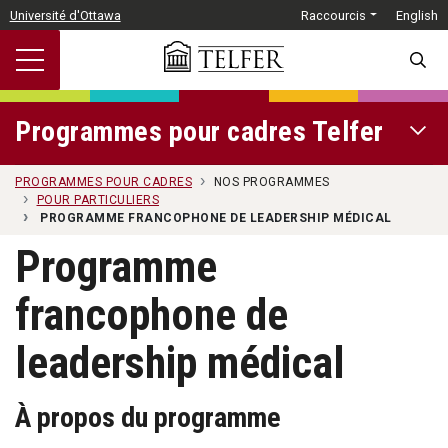
Passer au contenu principal
Université d'Ottawa
Raccourcis
English
SEARC
Programmes pour cadres Telfer
OPEN 
PROGRAMMES POUR CADRES
NOS PROGRAMMES
POUR PARTICULIERS
PROGRAMME FRANCOPHONE DE LEADERSHIP MÉDICAL
Programme
francophone de
leadership médical
À propos du programme