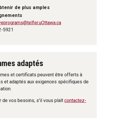
btenir de plus amples
ignements
veprograms
@telfer.uOttawa.ca
2-5921
mmes adaptés
es et certificats peuvent être offerts à
s et adaptés aux exigences spécifiques de
ation.
 de vos besoins, s'il vous plaît
contactez-