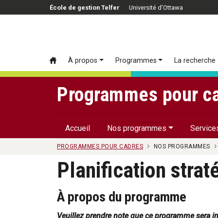
Passer au contenu principal
École de gestion Telfer
Université d'Ottawa
À propos
Programmes
La recherche
Programmes pour ca
Accueil
Nos programmes
Service
PROGRAMMES POUR CADRES
NOS PROGRAMMES
Planification stra
À propos du programme
Veuillez prendre note que ce programme sera ins