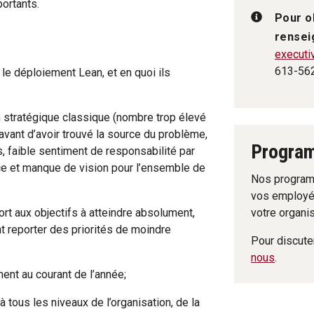
portants.
Pour o
rense
executi
613-56
 le déploiement Lean, et en quoi ils
on stratégique classique (nombre trop élevé
 avant d’avoir trouvé la source du problème,
Progra
, faible sentiment de responsabilité par
cace et manque de vision pour l’ensemble de
Nos programm
vos employé
votre organis
rt aux objectifs à atteindre absolument,
 reporter des priorités de moindre
Pour discuter
nous
.
ent au courant de l’année;
 tous les niveaux de l’organisation, de la