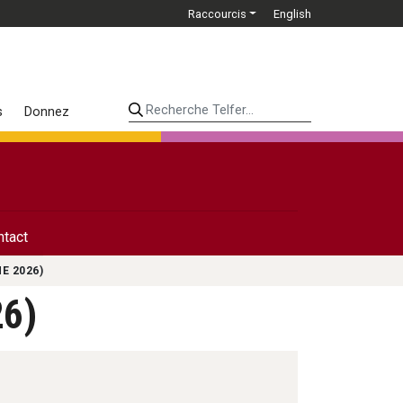
Raccourcis
English
Recherche Telfer...
s
Donnez
ntact
E 2026)
26)