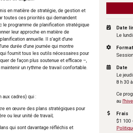
nis en matière de stratégie, de gestion et
par toutes ces priorités qui demandent
c le programme de planification stratégique
Date li
onner leur approche en matière de
Le lund
lanification annuelle. Il s’agit d’une
d’une durée d’une journée qui montre
Forma
i fournit tous les outils nécessaires pour
Session
taquer de façon plus soutenue et efficace –,
Date
aintenir un rythme de travail confortable.
Le jeud
8 h 30 à
Ce prog
 aux cadres) qui :
au
l'hiv
ttre en œuvre des plans stratégiques pour
Frais
ère ou leur unité de travail;
$1 100 
lans qui sont davantage réfléchis et
Politiqu