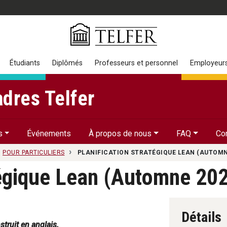
Étudiants
Diplômés
Professeurs et personnel
Employeur
dres Telfer
s
Événements
À propos de nous
FAQ
Co
POUR PARTICULIERS
PLANIFICATION STRATÉGIQUE LEAN (AUTOMN
tégique Lean (Automne 20
Détails
truit en anglais.