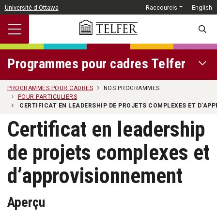
Passer au contenu principal
Université d'Ottawa
Raccourcis
English
SEARC
Programmes pour cadres Telfer
OPEN 
PROGRAMMES POUR CADRES
NOS PROGRAMMES
POUR PARTICULIERS
CERTIFICAT EN LEADERSHIP DE PROJETS COMPLEXES ET D’AP
Certificat en leadership
de projets complexes et
d’approvisionnement
Aperçu