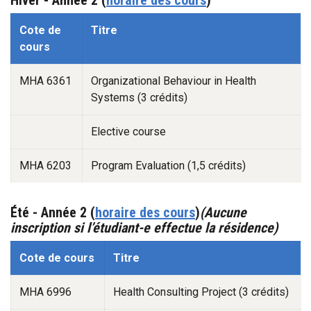
Automne -1
Cote de
Titre
cours
MHA 6361
Organizational Behaviour in Health
Systems (3 crédits)
Elective course
MHA 6203
Program Evaluation (1,5 crédits)
Été - Année 2
(
horaire des cours
)
(Aucune
inscription si l’étudiant-e effectue la résidence)
Automne -1
Cote de cours
Titre
MHA 6996
Health Consulting Project (3 crédits)