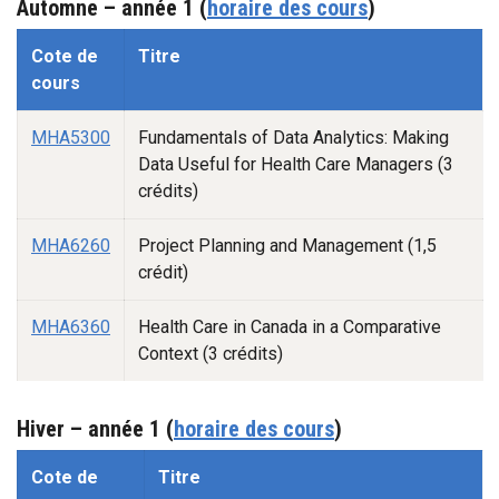
Automne – année 1 (
horaire des cours
)
Automne -1
Cote de
Titre
cours
MHA5300
Fundamentals of Data Analytics: Making
Data Useful for Health Care Managers (3
crédits)
MHA6260
Project Planning and Management (1,5
crédit)
MHA6360
Health Care in Canada in a Comparative
Context (3 crédits)
Hiver – année 1 (
horaire des cours
)
Automne -1
Cote de
Titre