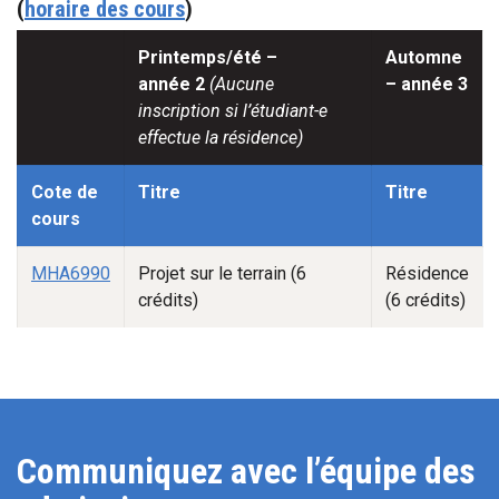
(
horaire des cours
)
Automne -1
Printemps/été –
Automne
année 2
(Aucune
– année 3
inscription si l’étudiant-e
effectue la résidence)
Cote de
Titre
Titre
cours
MHA6990
Projet sur le terrain (6
Résidence
crédits)
(6 crédits)
Communiquez avec l’équipe des