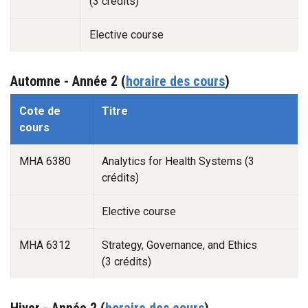
(3 crédits)
Elective course
Automne -
Année 2
(
horaire des cours
)
Automne -1
Cote de
Titre
cours
MHA 6380
Analytics for Health Systems (3
crédits)
Elective course
MHA 6312
Strategy, Governance, and Ethics
(3 crédits)
Hiver - Année 2
(
horaire des cours
)