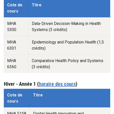
Automne -1
Cote de
Titre
cours
MHA
Data-Driven Decision-Making in Health
5300
Systems (3 crédits)
MHA
Epidemiology and Population Health (1,5
6301
crédits)
MHA
Comparative Health Policy and Systems
6360
(3 crédits)
Hiver
-
Année 1
(
horaire des cours
)
Automne -1
Cote de
Titre
cours
MHA 5158
Digital Health Innovation and