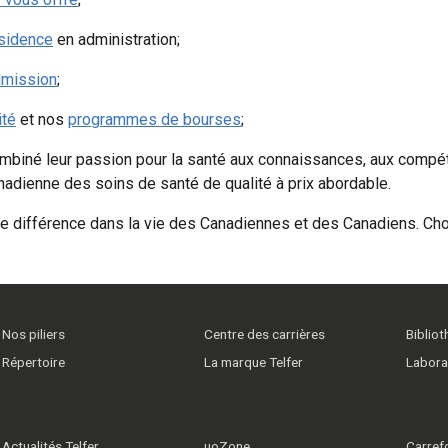
sidence
en administration;
dmission
;
ité
et nos
programmes de bourses
;
mbiné leur passion pour la santé aux connaissances, aux compéte
anadienne des soins de santé de qualité à prix abordable.
ne différence dans la vie des Canadiennes et des Canadiens. Ch
Nos piliers
Centre des carrières
Biblio
Répertoire
La marque Telfer
Labora
Actualités Telfer
uoZone
Carrefo