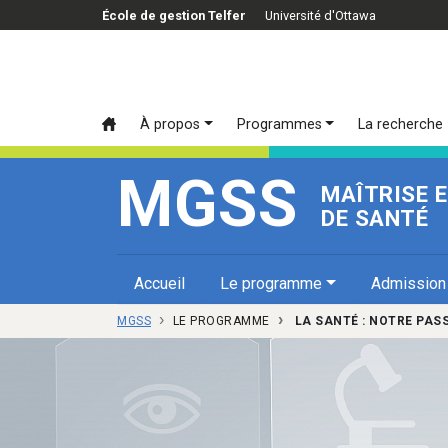
Passer au contenu principal
École de gestion Telfer
Université d'Ottawa
À propos
Programmes
La recherche
MGSS
MAÎTRISE E
DE SANTÉ
Accueil
Le programme
Admission
MGSS
LE PROGRAMME
LA SANTÉ : NOTRE PAS