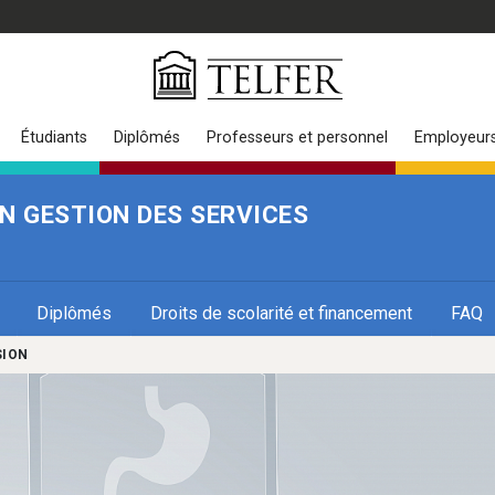
Étudiants
Diplômés
Professeurs et personnel
Employeur
N GESTION DES SERVICES
Diplômés
Droits de scolarité et financement
FAQ
SION