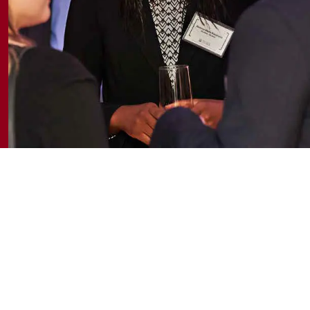
Cette dernière année, notre vision pour un meilleur Canada a
mis notre établissement sous les projecteurs. L’École de
gestion Telfer s’investit grandement dans son
cheminement vers un meilleur Canada. Après des années
de préparation à forger sa vision, notre communauté de
recherche met sur pied des instituts, des centres, des
laboratoires et des observatoires de recherche
interdisciplinaire.