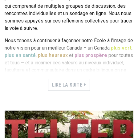
qui comprenait de multiples groupes de discussion, des
rencontres individuelles et un sondage en ligne. Nous nous
sommes appuyés sur ces réflexions collectives pour tracer
la voie à suivre.
Nous tenons à continuer à façonner notre École à l’image de
notre vision pour un meilleur Canada – un Canada
plus vert
,
plus en santé
,
plus heureux
et
plus prospère
pour toutes
et tous – et à incarner ces valeurs au niveaux individuel,
facultaire et communautaire dans un cadre bilingue on ne
peut plus contemporain. Ce plan stratégique reflète notre
LIRE LA SUITE +
engagement collectif envers :
notre ambition, en visant résolument à devenir l’une
des meilleures écoles de gestion au Canada;
notre persévérance, dans nos efforts pour faire du
Canada un pays
plus vert
,
plus en santé
,
plus heureux
et
plus prospère
pour toutes et tous