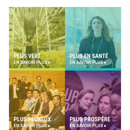
programmes et notre vision.
Stéphane Brutus
Doyen de l’École de gestion Telfer
PLUS VERT
PLUS EN SANTÉ
EN SAVOIR PLUS ▸
EN SAVOIR PLUS ▸
PLUS HEUREUX
PLUS PROSPÈRE
EN SAVOIR PLUS ▸
EN SAVOIR PLUS ▸