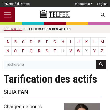
Passer au contenu principal
Université d'Ottawa
Raccourcis
English
SEARC
RÉPERTOIRE
TARIFICATION DES ACTIFS
A
B
C
D
E
F
G
H
I
J
K
L
M
N
O
P
Q
R
S
T
U
V
W
X
Y
Z
Tarification des actifs
SIJIA
FAN
Chargée de cours